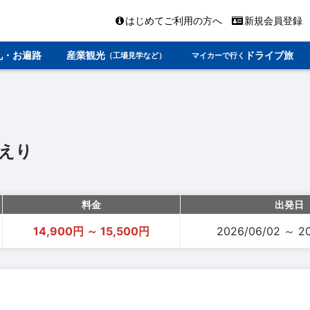
はじめてご利用の方へ
新規会員登録
礼・お遍路
産業観光
ドライブ旅
（工場見学など）
マイカーで行く
えり
料金
出発日
14,900円 ～ 15,500円
2026/06/02 ～ 2