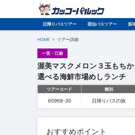
日帰りバスツアー
宿泊バスツアー
巡
HOME
ツアー詳細
一宮・江南
渥美マスクメロン３玉もちか
選べる海鮮市場めしランチ
ツアーコード
種別
60968-30
日帰りバスの旅
おすすめポイント