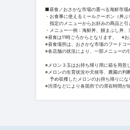
■昼食／おさかな市場の選べる海鮮市場
・お食事に使えるミールクーポン（丼ぶ
指定のメニューからお好みの商品と引
・メニュー一例：海鮮丼、鰻まぶし丼、
※昼食は11時ごろからとなります。 ※
※昼食場所は、おさかな市場のフードコ
※各店舗の状況により、一部メニューの
※メロン３玉はお持ち帰り用に箱を用意
※メロンの生育状況や天候等、農園の判
予め収穫したメロンのお持ち帰りにな
※渋滞などにより各箇所での滞在時間が