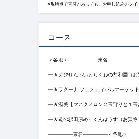
※現時点で空席があっても、お申し込みのタイ
コース
＜各地＞――――――東名――――――
―★えびせんべいとちくわの共和国（お
―★ラグーナ フェスティバルマーケット
―★渥美【マスクメロン２玉狩りと１玉
―★道の駅田原めっくんはうす（お買物
―――――東名―――――＜各地＞