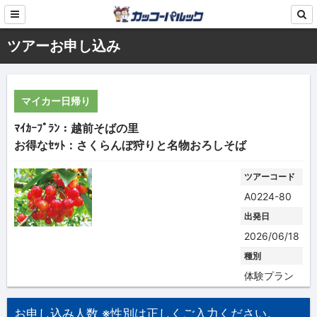
ツアーお申し込み
マイカー日帰り
ﾏｲｶｰﾌﾟﾗﾝ：越前そばの里
お得なｾｯﾄ：さくらんぼ狩りと名物おろしそば
ツアーコード
A0224-80
出発日
2026/06/18
種別
体験プラン
お申し込み人数 ※性別は正しくご入力ください。