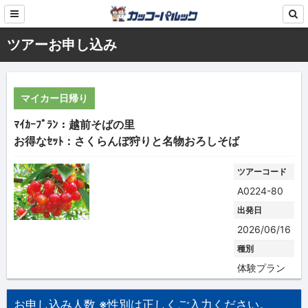
ツアーお申し込み
マイカー日帰り
ﾏｲｶｰﾌﾟﾗﾝ：越前そばの里
お得なｾｯﾄ：さくらんぼ狩りと名物おろしそば
ツアーコード
A0224-80
出発日
2026/06/16
種別
体験プラン
お申し込み人数 ※性別は正しくご入力ください。