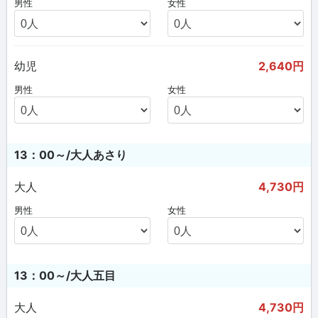
男性
女性
幼児
2,640円
男性
女性
13：00～/大人あさり
大人
4,730円
男性
女性
13：00～/大人五目
大人
4,730円