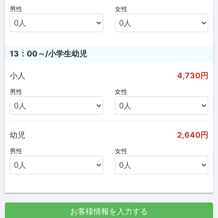
男性
女性
13：00～/小学生幼児
小人
4,730円
男性
女性
幼児
2,640円
男性
女性
お客様情報を入力する