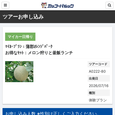
ツアーお申し込み
マイカー日帰り
ﾏｲｶｰﾌﾟﾗﾝ：蒲郡ｵﾚﾝｼﾞﾊﾟｰｸ
お得なｾｯﾄ：メロン狩りと釜飯ランチ
ツアーコード
A0222-80
出発日
2026/07/16
種別
体験プラン
お申し込み人数 ※性別は正しくご入力ください。