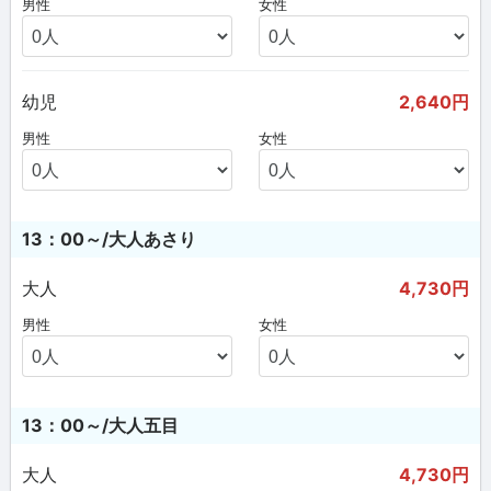
男性
女性
幼児
2,640円
男性
女性
13：00～/大人あさり
大人
4,730円
男性
女性
13：00～/大人五目
大人
4,730円