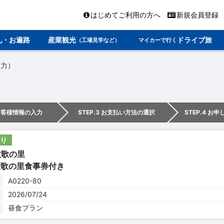
はじめてご利用の方へ
新規会員登録
礼・お遍路
産業観光
ドライブ旅
（工場見学など）
マイカーで行く
入力）
 お客様情報の入力
STEP.3 お支払い方法の選択
STEP.4 お
り
：牧歌の里
牧歌の里食事券付き
A0220-80
2026/07/24
昼食プラン