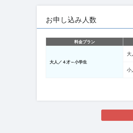
お申し込み人数
料金プラン
大
大人／４才～小学生
小