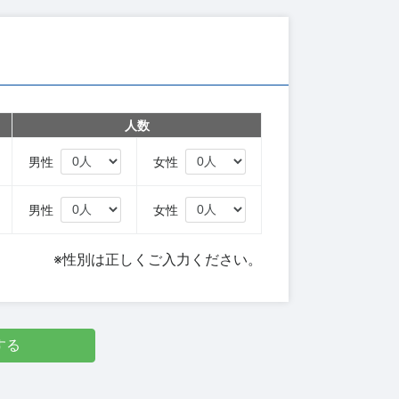
人数
円
男性
女性
円
男性
女性
※性別は正しくご入力ください。
する