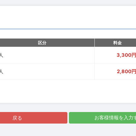
区分
料金
人
3,300
人
2,800
戻る
お客様情報を入力