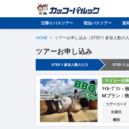
日帰りバスツアー
宿泊バスツアー
巡
HOME
ツアーお申し込み（STEP.1 参加人数の
ツアーお申し込み
STEP.1 参加人数の入力
STEP.2
マイカー日帰
ﾏｲｶｰﾌﾟﾗﾝ
Mプラン：牧
ツアーコード
出発日
種別