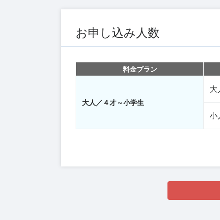
お申し込み人数
料金プラン
大
大人／４才～小学生
小