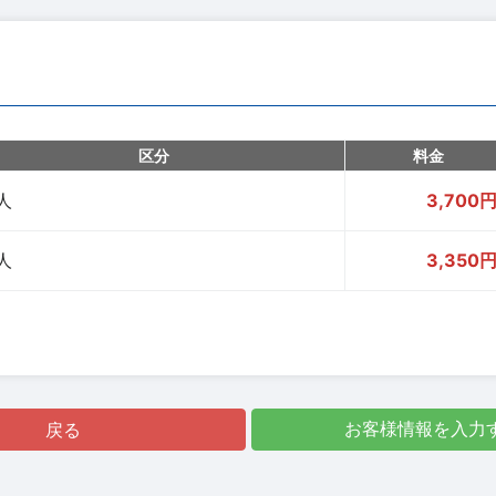
区分
料金
人
3,700
人
3,350
戻る
お客様情報を入力