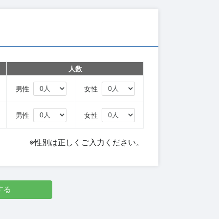
人数
円
男性
女性
円
男性
女性
※性別は正しくご入力ください。
する