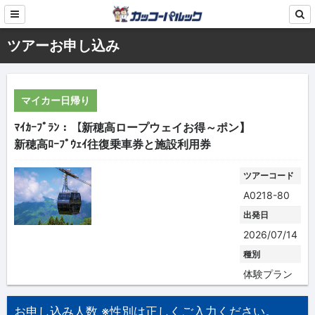
ツアーお申し込み
マイカー日帰り
ﾏｲｶｰﾌﾟﾗﾝ：【新穂高ロープウェイお得～ポン】
新穂高ﾛｰﾌﾟｳｪｲ往復乗車券と施設利用券
ツアーコード
A0218-80
出発日
2026/07/14
種別
体験プラン
お申し込み人数 ※性別は正しくご入力ください。