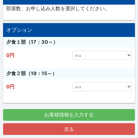
部屋数、お申し込み人数を選択してください。
オプション
夕食１部（17：30～）
0円
夕食２部（19：15～）
0円
お客様情報を入力する
戻る