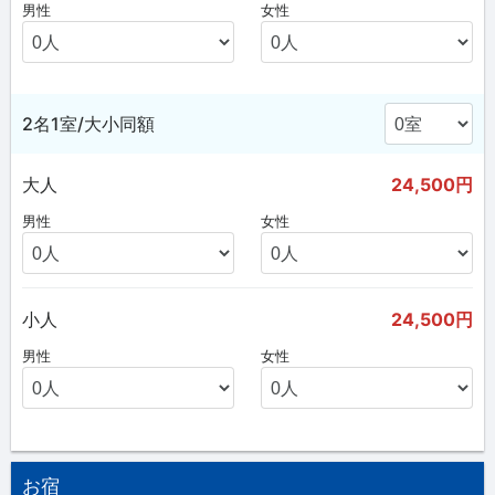
男性
女性
2名1室/大小同額
大人
24,500円
男性
女性
小人
24,500円
男性
女性
お宿