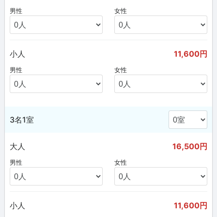
男性
女性
小人
11,600円
男性
女性
3名1室
大人
16,500円
男性
女性
小人
11,600円