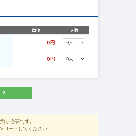
単価
人数
0円
0円
する
償)が必要です。
ダウンロードしてください。