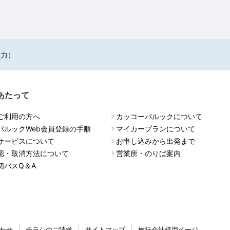
入力）
あたって
ご利用の方へ
カッコーパルックについて
パルックWeb会員登録の手順
マイカープランについて
サービスについて
お申し込みから出発まで
認・取消方法について
営業所・のりば案内
切バスQ＆A
わせ
チラシのご請求
サイトマップ
旅行会社様用ページ