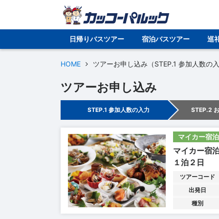
日帰りバスツアー
宿泊バスツアー
巡
HOME
ツアーお申し込み（STEP.1 参加人数の
ツアーお申し込み
STEP.1 参加人数の入力
STEP.2
マイカー宿泊
マイカー宿
１泊２日
ツアーコード
出発日
種別