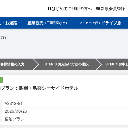
はじめてご利用の方へ
新規会員登録
礼・お遍路
産業観光
ドライブ旅
（工場見学など）
マイカーで行く
入力）
 お客様情報の入力
STEP.3 お支払い方法の選択
STEP.4 お
泊プラン：鳥羽・鳥羽シーサイドホテル
A2312-81
2026/06/26
宿泊プラン