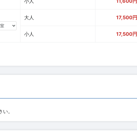
小人
11,600
大人
17,500
小人
17,500
さい。