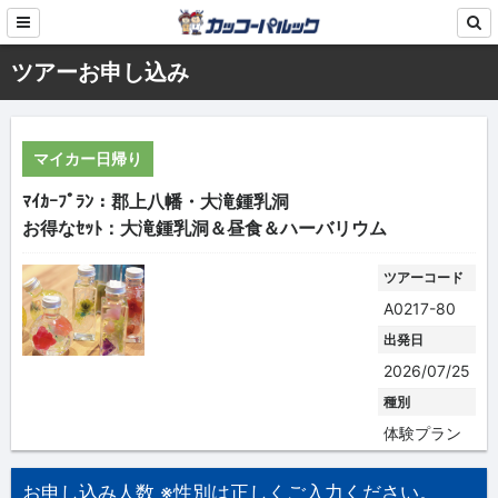
ツアーお申し込み
マイカー日帰り
ﾏｲｶｰﾌﾟﾗﾝ：郡上八幡・大滝鍾乳洞
お得なｾｯﾄ：大滝鍾乳洞＆昼食＆ハーバリウム
ツアーコード
A0217-80
出発日
2026/07/25
種別
体験プラン
お申し込み人数 ※性別は正しくご入力ください。