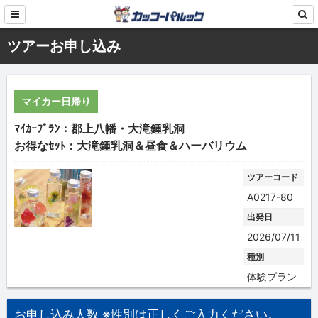
ツアーお申し込み
マイカー日帰り
ﾏｲｶｰﾌﾟﾗﾝ：郡上八幡・大滝鍾乳洞
お得なｾｯﾄ：大滝鍾乳洞＆昼食＆ハーバリウム
ツアーコード
A0217-80
出発日
2026/07/11
種別
体験プラン
お申し込み人数 ※性別は正しくご入力ください。