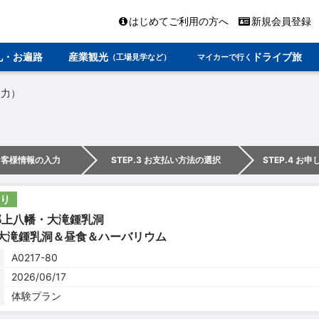
はじめてご利用の方へ
新規会員登録
礼・お遍路
産業観光
ドライブ旅
（工場見学など）
マイカーで行く
入力）
 お客様情報の入力
STEP.3 お支払い方法の選択
STEP.4 お
り
ﾝ：郡上八幡・大滝鍾乳洞
：大滝鍾乳洞＆昼食＆ハーバリウム
A0217-80
2026/06/17
体験プラン