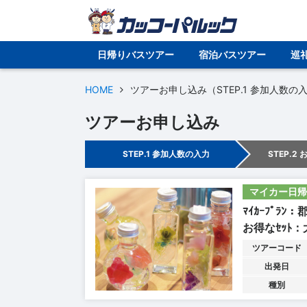
日帰りバスツアー
宿泊バスツアー
巡
HOME
ツアーお申し込み（STEP.1 参加人数の
ツアーお申し込み
STEP.1 参加人数の入力
STEP.2
マイカー日帰
ﾏｲｶｰﾌﾟﾗ
お得なｾｯﾄ
ツアーコード
出発日
種別