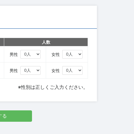
人数
円
男性
女性
円
男性
女性
※性別は正しくご入力ください。
する