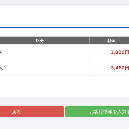
区分
料金
人
3,800
人
3,450
戻る
お客様情報を入力