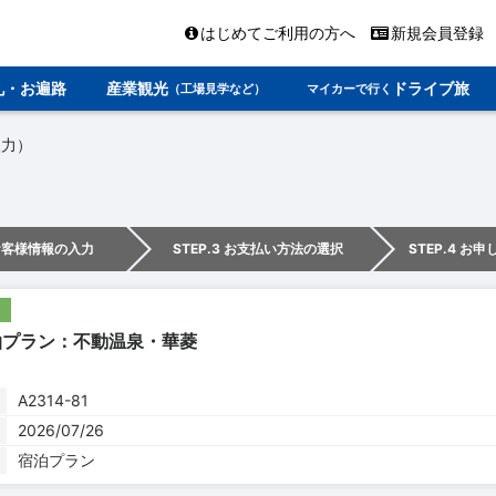
はじめてご利用の方へ
新規会員登録
礼・お遍路
産業観光
ドライブ旅
（工場見学など）
マイカーで行く
入力）
 お客様情報の入力
STEP.3 お支払い方法の選択
STEP.4 お
泊プラン：不動温泉・華菱
A2314-81
2026/07/26
宿泊プラン