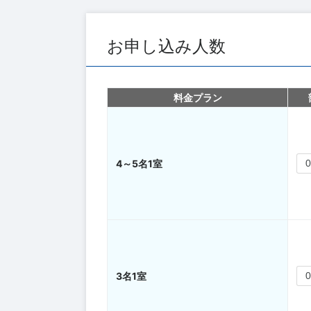
お申し込み人数
料金プラン
4～5名1室
3名1室