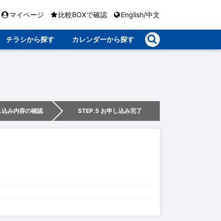
マイページ
比較BOXで確認
English/中文
チラシから探す
カレンダーから探す
申し込み内容の確認
STEP.5 お申し込み完了