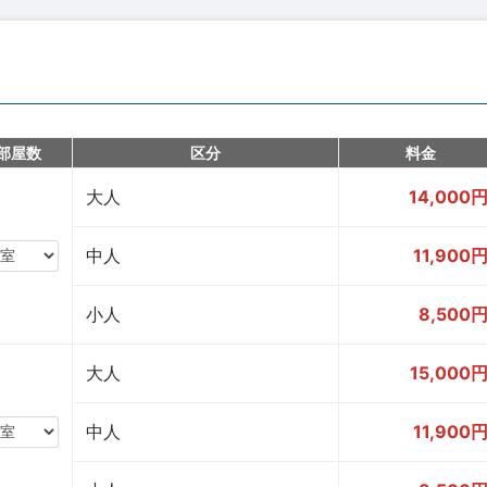
部屋数
区分
料金
大人
14,000
中人
11,900
小人
8,500
大人
15,000
中人
11,900