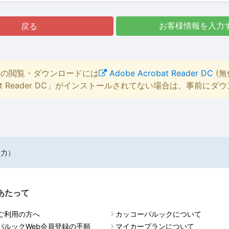
戻る
お客様情報を入力
等の閲覧・ダウンロードには
Adobe Acrobat Reader DC
(無
bat Reader DC」がインストールされてない場合は、事前に
入力）
あたって
ご利用の方へ
カッコーパルックについて
パルックWeb会員登録の手順
マイカープランについて