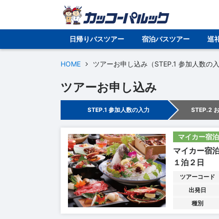
日帰りバスツアー
宿泊バスツアー
巡
HOME
ツアーお申し込み（STEP.1 参加人数の
ツアーお申し込み
STEP.1 参加人数の入力
STEP.2
マイカー宿泊
マイカー宿
１泊２日
ツアーコード
出発日
種別