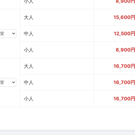
小人
8,900
大人
15,600
中人
12,500
小人
8,900
大人
16,700
中人
16,700
小人
16,700