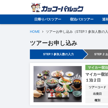
日帰りバスツアー
宿泊バスツアー
巡
HOME
ツアーお申し込み（STEP.1 参加人数の
ツアーお申し込み
STEP.1 参加人数の入力
STEP.2
マイカー宿泊
マイカー宿
１泊２日
ツアーコード
出発日
種別