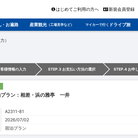
はじめてご利用の方へ
新規会員登録
礼・お遍路
産業観光
ドライブ旅
（工場見学など）
マイカーで行く
入力）
 お客様情報の入力
STEP.3 お支払い方法の選択
STEP.4 お
泊プラン：相差・浜の雅亭 一井
A2311-81
2026/07/02
宿泊プラン