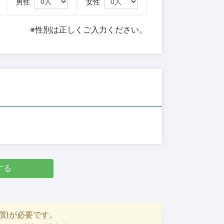
円
男性
女性
※性別は正しくご入力ください。
する
償)が必要です。