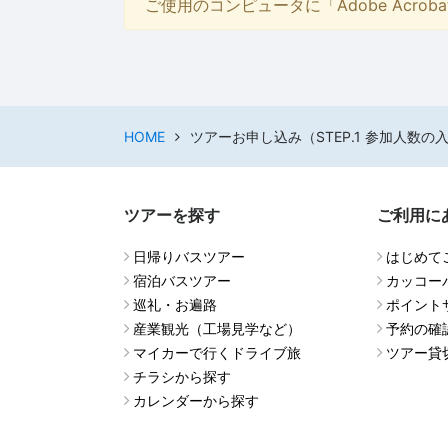
ご使用のコンピュータに「Adobe Acro
HOME
ツアーお申し込み（STEP.1 参加人数の
ツアーを探す
ご利用に
日帰りバスツアー
はじめて
宿泊バスツアー
カッコー
巡礼・お遍路
ポイント
産業観光（工場見学など）
予約の確
マイカーで行くドライブ旅
ツアー貸
チラシから探す
カレンダーから探す