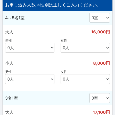
お申し込み人数 ※性別は正しくご入力ください。
4～5名1室
大人
16,000円
男性
女性
小人
8,000円
男性
女性
3名1室
大人
17,100円