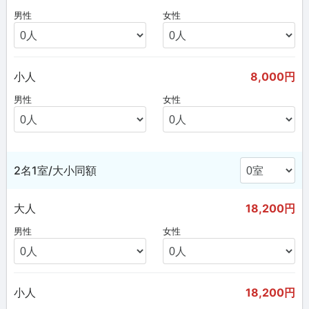
男性
女性
小人
8,000円
男性
女性
2名1室/大小同額
大人
18,200円
男性
女性
小人
18,200円