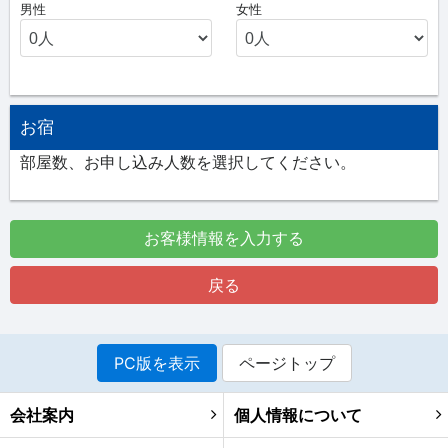
男性
女性
お宿
部屋数、お申し込み人数を選択してください。
お客様情報を入力する
戻る
PC版を表示
ページトップ
会社案内
個人情報について