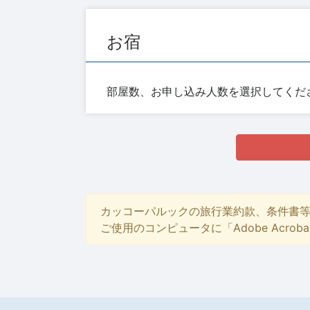
お宿
部屋数、お申し込み人数を選択してくだ
カッコーパルックの旅行業約款、条件書
ご使用のコンピュータに「Adobe Acro