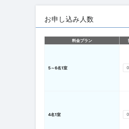
お申し込み人数
料金プラン
5～6名1室
4名1室