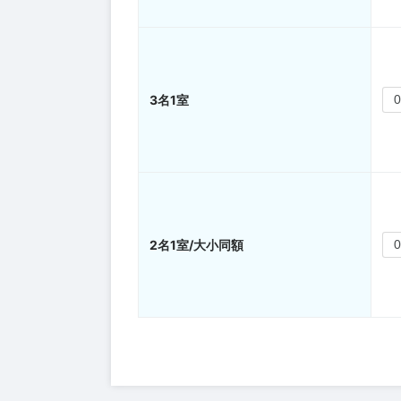
3名1室
2名1室/大小同額