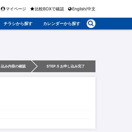
マイページ
比較BOXで確認
English/中文
チラシから探す
カレンダーから探す
申し込み内容の確認
STEP.5 お申し込み完了