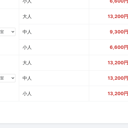
小人
6,600
大人
13,200
中人
9,300
小人
6,600
大人
13,200
中人
13,200
小人
13,200