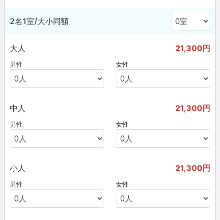
2名1室/大小同額
大人
21,300円
男性
女性
中人
21,300円
男性
女性
小人
21,300円
男性
女性