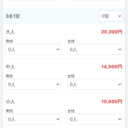
3名1室
大人
20,200円
男性
女性
中人
14,900円
男性
女性
小人
10,600円
男性
女性