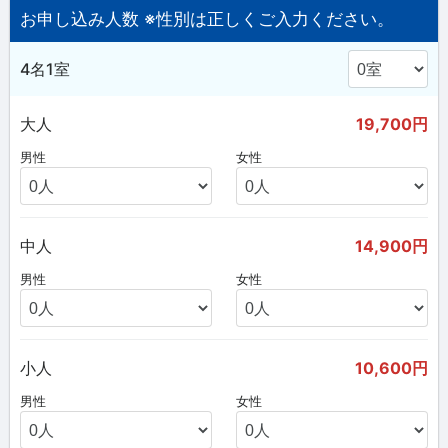
お申し込み人数 ※性別は正しくご入力ください。
4名1室
大人
19,700円
男性
女性
中人
14,900円
男性
女性
小人
10,600円
男性
女性