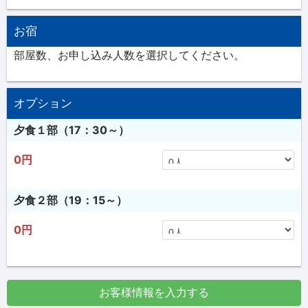
お宿
部屋数、お申し込み人数を選択してください。
オプション
夕食１部（17：30～）
0円
夕食２部（19：15～）
0円
お客様情報を入力する