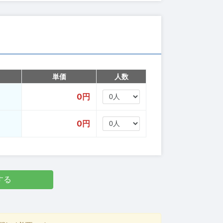
単価
人数
0円
0円
する