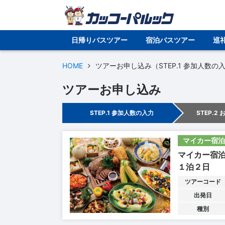
日帰りバスツアー
宿泊バスツアー
巡
HOME
ツアーお申し込み（STEP.1 参加人数の
ツアーお申し込み
STEP.1 参加人数の入力
STEP.2
マイカー宿泊
マイカー宿
１泊２日
ツアーコード
出発日
種別