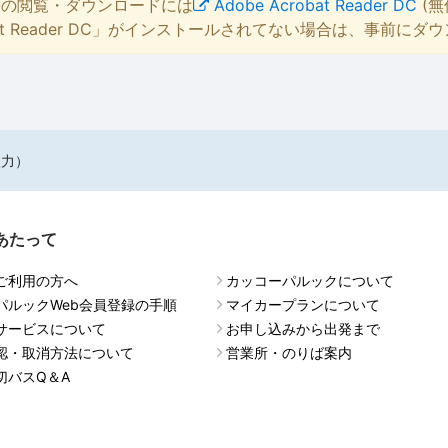
等の閲覧・ダウンロードには
Adobe Acrobat Reader DC
(無
bat Reader DC」がインストールされてない場合は、事前に
入力）
あたって
ご利用の方へ
カッコーパルックについて
パルックWeb会員登録の手順
マイカープランについて
サービスについて
お申し込みから出発まで
認・取消方法について
営業所・のりば案内
切バスQ＆A