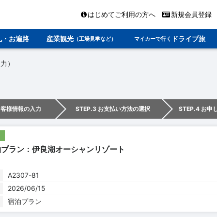
はじめてご利用の方へ
新規会員登録
礼・お遍路
産業観光
ドライブ旅
（工場見学など）
マイカーで行く
入力）
 お客様情報の入力
STEP.3 お支払い方法の選択
STEP.4 お
泊プラン：伊良湖オーシャンリゾート
A2307-81
2026/06/15
宿泊プラン