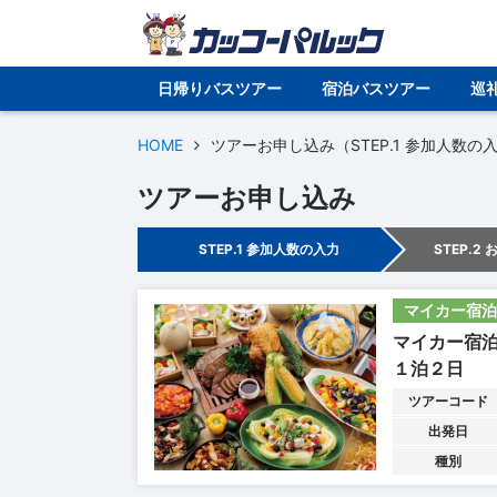
日帰りバスツアー
宿泊バスツアー
巡
HOME
ツアーお申し込み（STEP.1 参加人数の
ツアーお申し込み
STEP.1 参加人数の入力
STEP.2
マイカー宿泊
マイカー宿
１泊２日
ツアーコード
出発日
種別