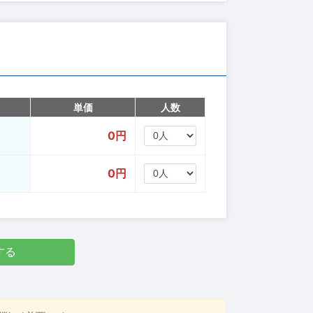
単価
人数
0円
0円
する