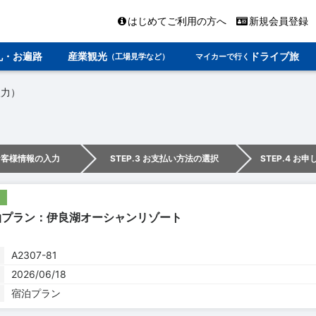
はじめてご利用の方へ
新規会員登録
礼・お遍路
産業観光
ドライブ旅
（工場見学など）
マイカーで行く
入力）
 お客様情報の入力
STEP.3 お支払い方法の選択
STEP.4 お
泊プラン：伊良湖オーシャンリゾート
A2307-81
2026/06/18
宿泊プラン