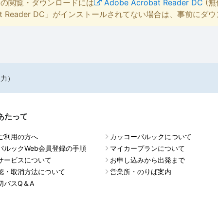
等の閲覧・ダウンロードには
Adobe Acrobat Reader DC
(無
bat Reader DC」がインストールされてない場合は、事前に
入力）
あたって
ご利用の方へ
カッコーパルックについて
パルックWeb会員登録の手順
マイカープランについて
サービスについて
お申し込みから出発まで
認・取消方法について
営業所・のりば案内
切バスQ＆A