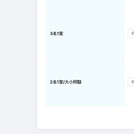
3名1室
2名1室/大小同額