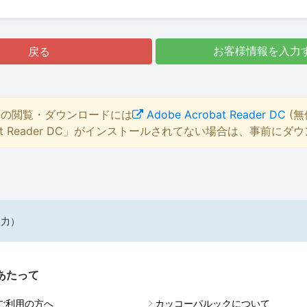
戻る
お客様情報を入力
等の閲覧・ダウンロードには
Adobe Acrobat Reader DC
(無
bat Reader DC」がインストールされてない場合は、事前に
入力）
あたって
ご利用の方へ
カッコーパルックについて