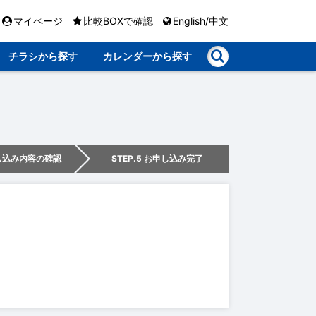
マイページ
比較BOXで確認
English/中文
チラシから探す
カレンダーから探す
申し込み内容の確認
STEP.5 お申し込み完了