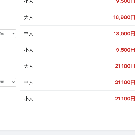
小人
9,500
大人
18,900
中人
13,500
小人
9,500
大人
21,100
中人
21,100
小人
21,100