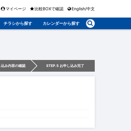
マイページ
比較BOXで確認
English/中文
チラシから探す
カレンダーから探す
申し込み内容の確認
STEP.5 お申し込み完了