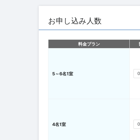
お申し込み人数
料金プラン
5～6名1室
4名1室