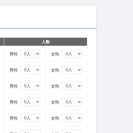
人数
円
男性
女性
円
男性
女性
円
男性
女性
円
男性
女性
円
男性
女性