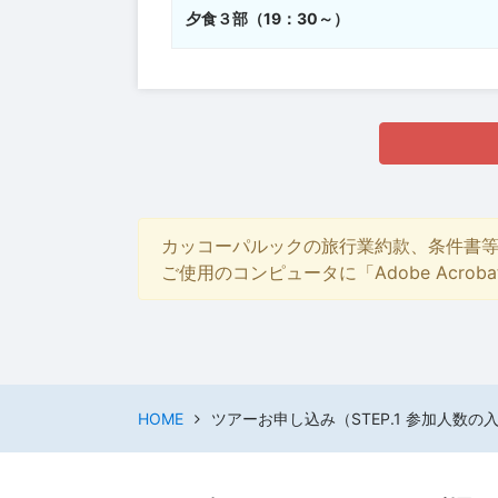
夕食３部（19：30～）
カッコーパルックの旅行業約款、条件書
ご使用のコンピュータに「Adobe Acro
HOME
ツアーお申し込み（STEP.1 参加人数の