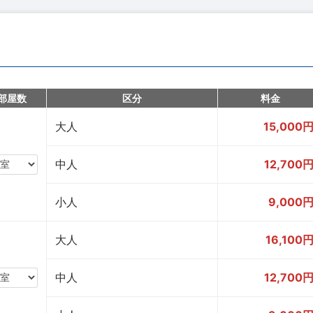
部屋数
区分
料金
大人
15,000
中人
12,700
小人
9,000
大人
16,100
中人
12,700