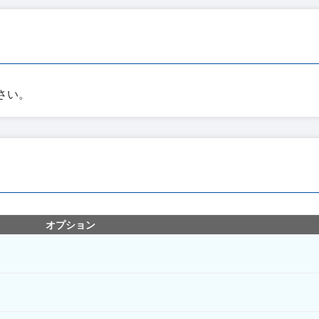
さい。
オプション