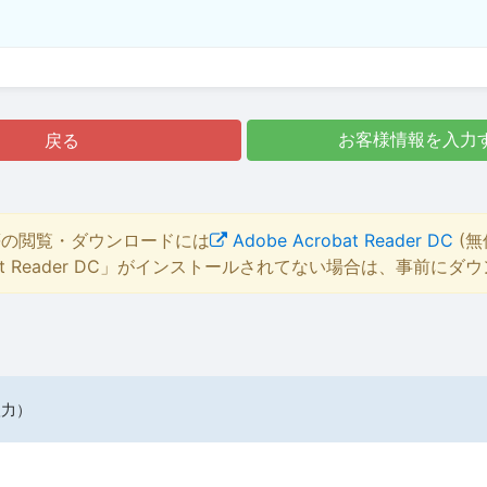
戻る
お客様情報を入力
等の閲覧・ダウンロードには
Adobe Acrobat Reader DC
(無
bat Reader DC」がインストールされてない場合は、事前に
入力）