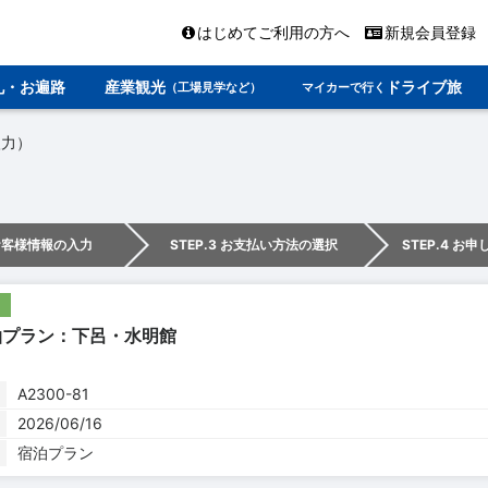
はじめてご利用の方へ
新規会員登録
礼・お遍路
産業観光
ドライブ旅
（工場見学など）
マイカーで行く
入力）
 お客様情報の入力
STEP.3 お支払い方法の選択
STEP.4 お
泊プラン：下呂・水明館
A2300-81
2026/06/16
宿泊プラン