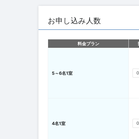
お申し込み人数
料金プラン
5～6名1室
4名1室