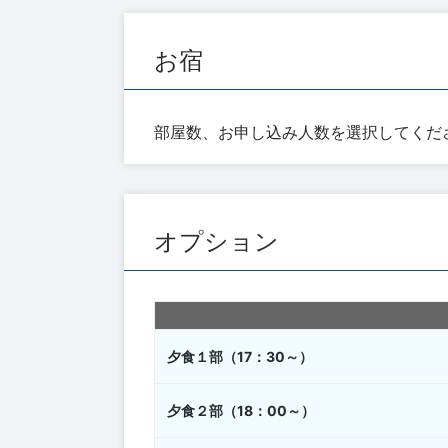
お宿
部屋数、お申し込み人数を選択してくだ
オプション
夕食１部（17：30～）
夕食２部（18：00～）