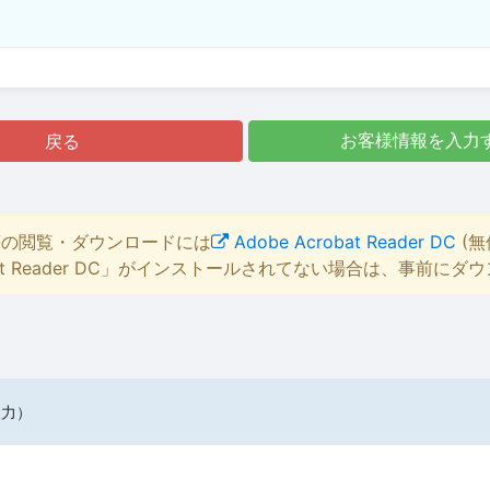
戻る
お客様情報を入力
等の閲覧・ダウンロードには
Adobe Acrobat Reader DC
(無
bat Reader DC」がインストールされてない場合は、事前に
入力）