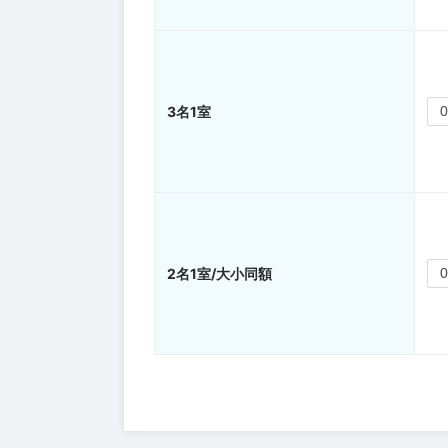
3名1室
2名1室/大小同額