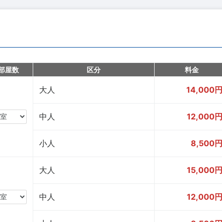
部屋数
区分
料金
大人
14,000
中人
12,000
小人
8,500
大人
15,000
中人
12,000