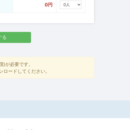
0円
する
償)が必要です。
ダウンロードしてください。