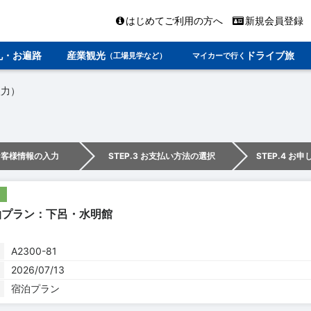
はじめてご利用の方へ
新規会員登録
礼・お遍路
産業観光
ドライブ旅
（工場見学など）
マイカーで行く
入力）
 お客様情報の入力
STEP.3 お支払い方法の選択
STEP.4 お
泊プラン：下呂・水明館
A2300-81
2026/07/13
宿泊プラン