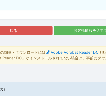
戻る
お客様情報を入力
等の閲覧・ダウンロードには
Adobe Acrobat Reader DC
(無
bat Reader DC」がインストールされてない場合は、事前に
入力）