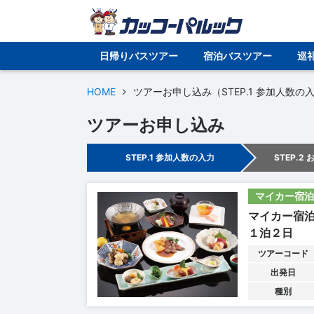
日帰りバスツアー
宿泊バスツアー
巡
HOME
ツアーお申し込み（STEP.1 参加人数の
ツアーお申し込み
STEP.1 参加人数の入力
STEP.2
マイカー宿泊
マイカー宿
１泊２日
ツアーコード
出発日
種別