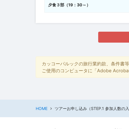
夕食３部（19：30～）
カッコーパルックの旅行業約款、条件書
ご使用のコンピュータに「Adobe Acro
HOME
ツアーお申し込み（STEP.1 参加人数の