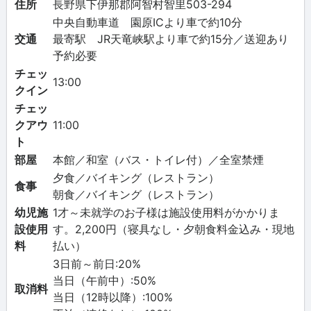
住所
長野県下伊那郡阿智村智里503-294
中央自動車道 園原ICより車で約10分
交通
最寄駅 JR天竜峡駅より車で約15分／送迎あり
予約必要
チェッ
13:00
クイン
チェッ
クアウ
11:00
ト
部屋
本館／和室（バス・トイレ付）／全室禁煙
夕食／バイキング（レストラン）
食事
朝食／バイキング（レストラン）
幼児施
1才～未就学のお子様は施設使用料がかかりま
設使用
す。2,200円（寝具なし・夕朝食料金込み・現地
料
払い）
3日前～前日:20%
当日（午前中）:50%
取消料
当日（12時以降）:100%