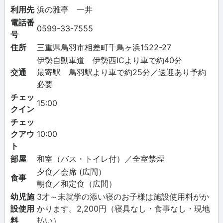
利用先
浜の雅亭 一井
電話番
0599-33-7555
号
住所
三重県鳥羽市相差町千鳥ヶ浜1522-27
伊勢自動車道 伊勢西ICより車で約40分
交通
最寄駅 鳥羽駅より車で約25分／送迎あり予約
必要
チェッ
15:00
クイン
チェッ
クアウ
10:00
ト
部屋
和室（バス・トイレ付）／全室禁煙
夕食／会席 (広間）
食事
朝食／和定食（広間）
幼児施
3才～未就学の添い寝のお子様は施設使用料がか
設使用
かります。2,200円（寝具なし・食事なし・現地
料
払い）