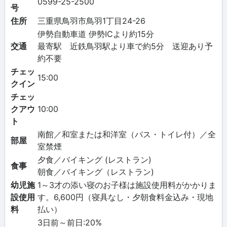
0599-25-2500
号
住所
三重県鳥羽市鳥羽1丁目24-26
伊勢自動車道 伊勢ICより約15分
交通
最寄駅 近鉄鳥羽駅より車で約5分 送迎あり予
約不要
チェッ
15:00
クイン
チェッ
クアウ
10:00
ト
南館／和室または和洋室（バス・トイレ付）／全
部屋
室禁煙
夕食／バイキング (レストラン)
食事
朝食／バイキング（レストラン)
幼児施
1～3才の添い寝のお子様は施設使用料がかかりま
設使用
す。6,600円（寝具なし・夕朝食料金込み・現地
料
払い）
3日前～前日:20%