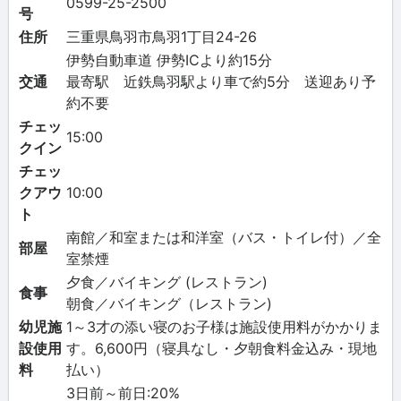
0599-25-2500
号
住所
三重県鳥羽市鳥羽1丁目24-26
伊勢自動車道 伊勢ICより約15分
交通
最寄駅 近鉄鳥羽駅より車で約5分 送迎あり予
約不要
チェッ
15:00
クイン
チェッ
クアウ
10:00
ト
南館／和室または和洋室（バス・トイレ付）／全
部屋
室禁煙
夕食／バイキング (レストラン)
食事
朝食／バイキング（レストラン)
幼児施
1～3才の添い寝のお子様は施設使用料がかかりま
設使用
す。6,600円（寝具なし・夕朝食料金込み・現地
料
払い）
3日前～前日:20%