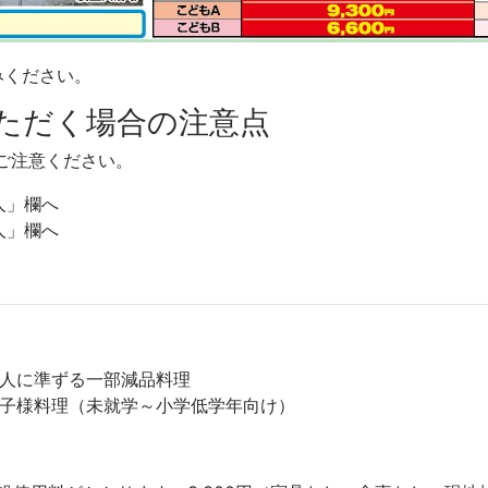
みください。
ただく場合の注意点
ご注意ください。
人」欄へ
人」欄へ
大人に準ずる一部減品料理
お子様料理（未就学～小学低学年向け）