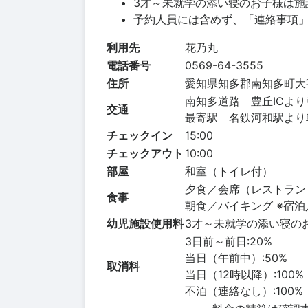
3才～未就学の添い寝のお子様は施
予約人員には含めず、「連絡事項
利用先
花乃丸
電話番号
0569-64-3555
住所
愛知県知多郡南知多町大字
南知多道路 豊丘ICより
交通
最寄駅 名鉄河和駅より
チェックイン
15:00
チェックアウト
10:00
部屋
和室（トイレ付）
夕食／会席（レストラン
食事
朝食／バイキング ※宿
幼児施設使用料
3才～未就学の添い寝の
3日前～前日:20%
当日（午前中）:50%
取消料
当日（12時以降）:100%
不泊（連絡なし）:100%