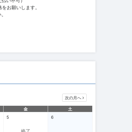
支払い不可）
連絡をお願いします。
い。
次の月へ
金
土
5
6
終了