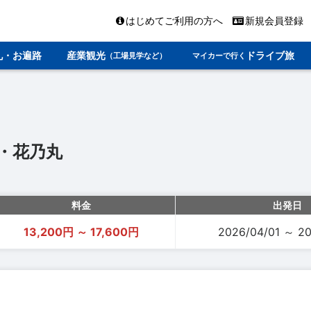
はじめてご利用の方へ
新規会員登録
礼・お遍路
産業観光
ドライブ旅
（工場見学など）
マイカーで行く
・花乃丸
料金
出発日
13,200円 ～ 17,600円
2026/04/01 ～ 20