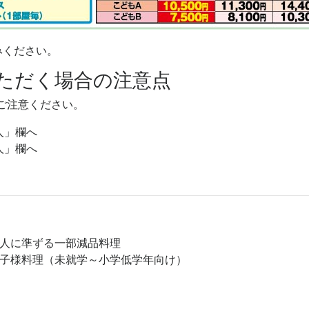
みください。
ただく場合の注意点
ご注意ください。
人」欄へ
人」欄へ
大人に準ずる一部減品料理
お子様料理（未就学～小学低学年向け）