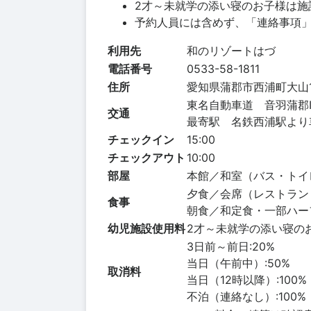
2才～未就学の添い寝のお子様は施
予約人員には含めず、「連絡事項
利用先
和のリゾートはづ
電話番号
0533-58-1811
住所
愛知県蒲郡市西浦町大山1
東名自動車道 音羽蒲郡I
交通
最寄駅 名鉄西浦駅より
チェックイン
15:00
チェックアウト
10:00
部屋
本館／和室（バス・トイ
夕食／会席（レストラン
食事
朝食／和定食・一部ハー
幼児施設使用料
2才～未就学の添い寝の
3日前～前日:20%
当日（午前中）:50%
取消料
当日（12時以降）:100%
不泊（連絡なし）:100%