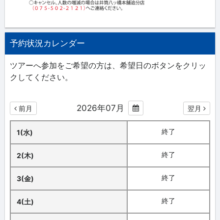
予約状況カレンダー
ツアーへ参加をご希望の方は、希望日のボタンをクリッ
クしてください。
2026年07月
前月
翌月
終了
1(水)
終了
2(木)
終了
3(金)
終了
4(土)