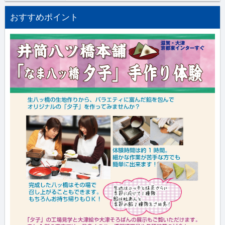
おすすめポイント