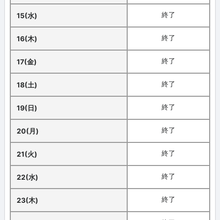
終了
15(水)
終了
16(木)
終了
17(金)
終了
18(土)
終了
19(日)
終了
20(月)
終了
21(火)
終了
22(水)
終了
23(木)