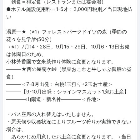
朝食＝和定食（レストランまたは宴会場）
●ホテル施設使用料＝1-5才：2,000円税別／当日現地払
い
湯原―★（※1）フォレストパークドイツの森（季節の
花々を見学/約50分）
（※1）7月14・28日、9月15・29日、10月6・13日出発
は休園日のため、
小林芳香園で玄米茶作り体験に変更となります。
―――★西の屋菊ケ峠（黒豆おこわと牛しゃぶ御膳の昼
食）
―――＜7-8月出発：白桃1玉狩り+2玉お土産＞
―――【9-10月出発：シャインマスカット1房お土産】
――――山陽道・新名神――――＜各地＞
・バス座席の入れ替えはいたしません。
・悪天候や収穫状況によりフルーツ狩りが実施できない
場合は、
あらかじめ用意したお土産に変更となります。（当日