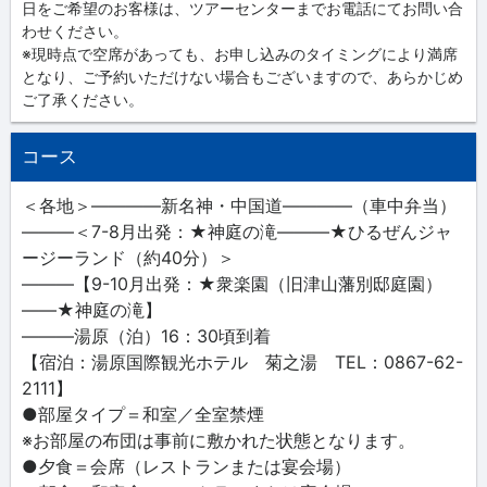
日をご希望のお客様は、ツアーセンターまでお電話にてお問い合
わせください。
※現時点で空席があっても、お申し込みのタイミングにより満席
となり、ご予約いただけない場合もございますので、あらかじめ
ご了承ください。
コース
＜各地＞――――新名神・中国道――――（車中弁当）
―――＜7-8月出発：★神庭の滝―――★ひるぜんジャ
ージーランド（約40分）＞
―――【9-10月出発：★衆楽園（旧津山藩別邸庭園）
――★神庭の滝】
―――湯原（泊）16：30頃到着
【宿泊：湯原国際観光ホテル 菊之湯 TEL：0867-62-
2111】
●部屋タイプ＝和室／全室禁煙
※お部屋の布団は事前に敷かれた状態となります。
●夕食＝会席（レストランまたは宴会場）