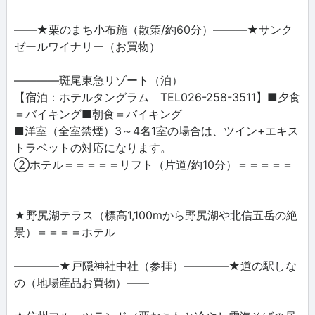
――★栗のまち小布施（散策/約60分）―――★サンク
ゼールワイナリー（お買物）
――――斑尾東急リゾート（泊）
【宿泊：ホテルタングラム TEL026-258-3511】■夕食
＝バイキング■朝食＝バイキング
■洋室（全室禁煙）3～4名1室の場合は、ツイン+エキス
トラベットの対応になります。
②ホテル＝＝＝＝＝リフト（片道/約10分）＝＝＝＝＝
★野尻湖テラス（標高1,100mから野尻湖や北信五岳の絶
景）＝＝＝＝ホテル
――――★戸隠神社中社（参拝）――――★道の駅しな
の（地場産品お買物）――