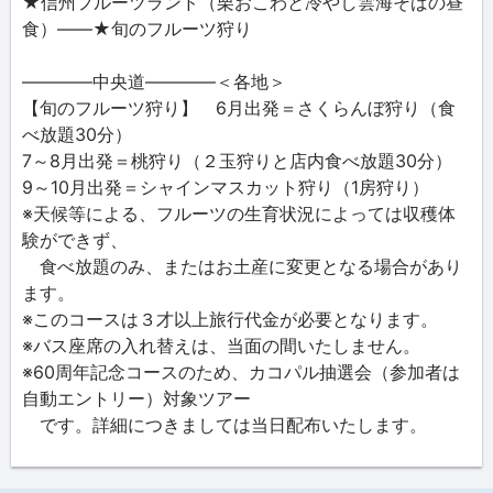
★信州フルーツランド（栗おこわと冷やし雲海そばの昼
食）――★旬のフルーツ狩り
――――中央道――――＜各地＞
【旬のフルーツ狩り】 6月出発＝さくらんぼ狩り（食
べ放題30分）
7～8月出発＝桃狩り（２玉狩りと店内食べ放題30分）
9～10月出発＝シャインマスカット狩り（1房狩り）
※天候等による、フルーツの生育状況によっては収穫体
験ができず、
食べ放題のみ、またはお土産に変更となる場合があり
ます。
※このコースは３才以上旅行代金が必要となります。
※バス座席の入れ替えは、当面の間いたしません。
※60周年記念コースのため、カコパル抽選会（参加者は
自動エントリー）対象ツアー
です。詳細につきましては当日配布いたします。