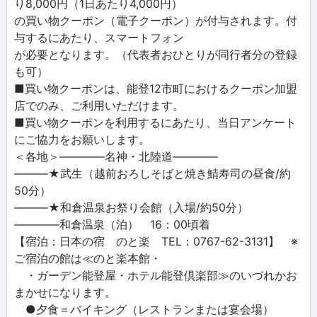
り8,000円（1日あたり4,000円）
の買い物クーポン（電子クーポン）が付与されます。付
与するにあたり、スマートフォン
が必要となります。（代表者おひとりが同行者分の登録
も可）
■買い物クーポンは、能登12市町におけるクーポン加盟
店でのみ、ご利用いただけます。
■買い物クーポンを利用するにあたり、当日アンケート
にご協力をお願いします。
＜各地＞――――名神・北陸道――――
―――★武生（越前おろしそばと焼き鯖寿司の昼食/約
50分）
―――★和倉温泉お祭り会館（入場/約50分）
――――和倉温泉（泊） 16：00頃着
【宿泊：日本の宿 のと楽 TEL：0767-62-3131】 ※
ご宿泊の館は≪のと楽本館・
・ガーデン能登屋・ホテル能登倶楽部≫のいづれかお
まかせになります。
●夕食＝バイキング（レストランまたは宴会場）