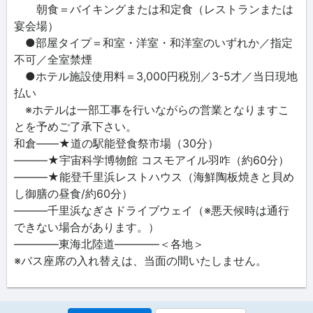
朝食＝バイキングまたは和定食（レストランまたは
宴会場）
●部屋タイプ＝和室・洋室・和洋室のいずれか／指定
不可／全室禁煙
●ホテル施設使用料＝3,000円税別／3-5才／当日現地
払い
※ホテルは一部工事を行いながらの営業となりますこ
とを予めご了承下さい。
和倉――★道の駅能登食祭市場（30分）
―――★宇宙科学博物館 コスモアイル羽咋（約60分）
―――★能登千里浜レストハウス（海鮮陶板焼きと貝め
し御膳の昼食/約60分）
―――千里浜なぎさドライブウェイ（※悪天候時は通行
できない場合があります。）
――――東海北陸道――――＜各地＞
※バス座席の入れ替えは、当面の間いたしません。