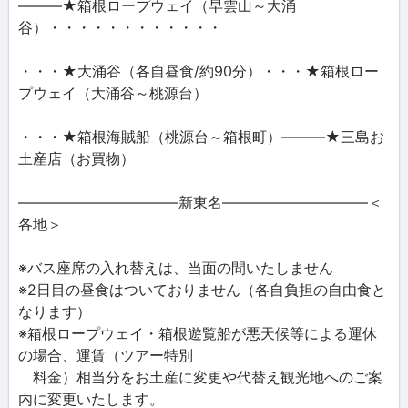
―――★箱根ロープウェイ（早雲山～大涌
谷）・・・・・・・・・・・・
・・・★大涌谷（各自昼食/約90分）・・・★箱根ロー
プウェイ（大涌谷～桃源台）
・・・★箱根海賊船（桃源台～箱根町）―――★三島お
土産店（お買物）
―――――――――――新東名――――――――――＜
各地＞
※バス座席の入れ替えは、当面の間いたしません
※2日目の昼食はついておりません（各自負担の自由食と
なります）
※箱根ロープウェイ・箱根遊覧船が悪天候等による運休
の場合、運賃（ツアー特別
料金）相当分をお土産に変更や代替え観光地へのご案
内に変更いたします。