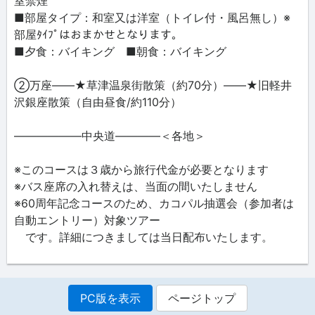
室禁煙
■部屋タイプ：和室又は洋室（トイレ付・風呂無し）※
部屋ﾀｲﾌﾟはおまかせとなります。
■夕食：バイキング ■朝食：バイキング
②万座――★草津温泉街散策（約70分）――★旧軽井
沢銀座散策（自由昼食/約110分）
――――――中央道――――＜各地＞
※このコースは３歳から旅行代金が必要となります
※バス座席の入れ替えは、当面の間いたしません
※60周年記念コースのため、カコパル抽選会（参加者は
自動エントリー）対象ツアー
です。詳細につきましては当日配布いたします。
PC版を表示
ページトップ