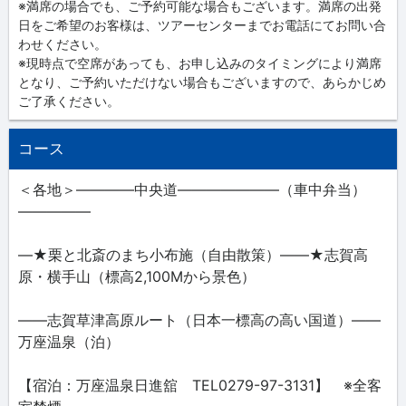
※満席の場合でも、ご予約可能な場合もございます。満席の出発
日をご希望のお客様は、ツアーセンターまでお電話にてお問い合
わせください。
※現時点で空席があっても、お申し込みのタイミングにより満席
となり、ご予約いただけない場合もございますので、あらかじめ
ご了承ください。
コース
＜各地＞――――中央道―――――――（車中弁当）
―――――
―★栗と北斎のまち小布施（自由散策）――★志賀高
原・横手山（標高2,100Mから景色）
――志賀草津高原ルート（日本一標高の高い国道）――
万座温泉（泊）
【宿泊：万座温泉日進舘 TEL0279-97-3131】 ※全客