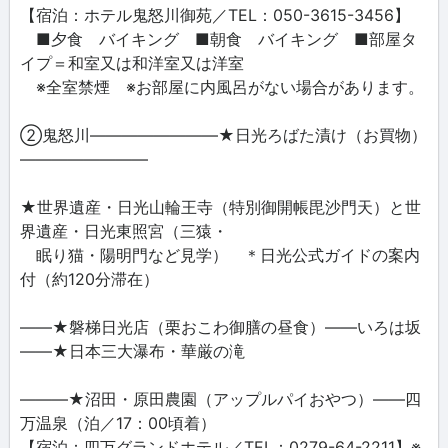
【宿泊：ホテル鬼怒川御苑／TEL：050-3615-3456】
■夕食 バイキング ■朝食 バイキング ■部屋タ
イプ＝和室又は和洋室又は洋室
※全室禁煙 ※お部屋に内風呂がない場合があります。
②鬼怒川――――――――★日光ろばた漬け（お買物）
――――――――
★世界遺産・日光山輪王寺（特別御開帳毘沙門天）と世
界遺産・日光東照宮（三猿・
眠り猫・陽明門など見学） ＊日光公式ガイドの案内
付（約120分滞在）
――★磐梯日光店（栗おこわ御膳の昼食）――いろは坂
――★日本三大瀑布・華厳の滝
―――★沼田・原田農園（アップルパイおやつ）――四
万温泉（泊／17：00頃着）
【宿泊：四万グランドホテル／TEL：0279-64-2211】※