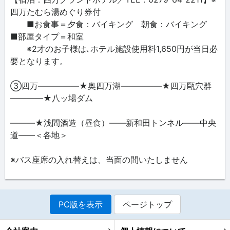
四万たむら湯めぐり券付
■お食事＝夕食：バイキング 朝食：バイキング
■部屋タイプ＝和室
※2才のお子様は､ホテル施設使用料1,650円が当日必
要となります。
③四万―――――★奥四万湖―――――★四万甌穴群
――――★八ッ場ダム
―――★浅間酒造（昼食）――新和田トンネル――中央
道――＜各地＞
※バス座席の入れ替えは、当面の間いたしません
PC版を表示
ページトップ