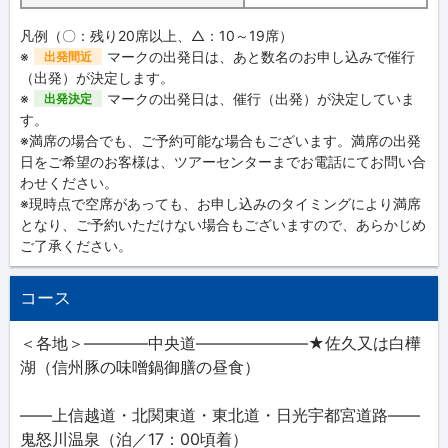
凡例（〇：残り20席以上、△：10～19席）
※
マークの出発日は、あと数名のお申し込みで催行
出発間近
（出発）が決定します。
※
マークの出発日は、催行（出発）が決定していま
出発決定
す。
※満席の場合でも、ご予約可能な場合もございます。満席の出発
日をご希望のお客様は、ツアーセンターまでお電話にてお問い合
わせください。
※現時点で空席があっても、お申し込みのタイミングにより満席
となり、ご予約いただけない場合もございますので、あらかじめ
ご了承ください。
コース
＜各地＞――――中央道―――――――★佐久又は白樺
湖（信州豚の味噌鍋御膳の昼食）
――上信越道・北関東道・東北道・日光宇都宮道路――
鬼怒川温泉（泊／17：00頃着）