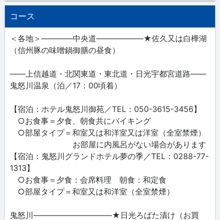
コース
＜各地＞――――中央道――――――★佐久又は白樺湖
（信州豚の味噌鍋御膳の昼食）
――上信越道・北関東道・東北道・日光宇都宮道路――
鬼怒川温泉（泊／17：00頃着）
【宿泊：ホテル鬼怒川御苑／TEL：050-3615-3456】
○お食事＝夕食、朝食共にバイキング
○部屋タイプ＝和室又は和洋室又は洋室（全室禁煙）
お部屋に内風呂がない場合があります
【宿泊：鬼怒川グランドホテル夢の季／TEL：0288-77-
1313】
○お食事＝夕食：会席料理 朝食：和定食
○部屋タイプ＝和室又は和洋室（全室禁煙）
鬼怒川――――――――――★日光ろばた漬け（お買