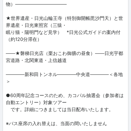
物）―――――――――――
★世界遺産・日光山輪王寺（特別御開帳毘沙門天）と世
界遺産・日光東照宮（三猿・
眠り猫・陽明門など見学） *日光公式ガイドの案内付
（約120分滞在）
――★磐梯日光店（栗おこわ御膳の昼食）――日光宇都
宮道路・北関東道・上信越道
――――新和田トンネル――――中央道――――＜各地
＞
●60周年記念コースのため、カコパル抽選会（参加者は
自動エントリー）対象ツアー
です。詳細につきましては当日配布いたします。
※バス座席の入れ替えは、当面の間いたしません