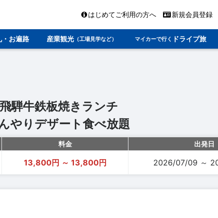
はじめてご利用の方へ
新規会員登録
礼・お遍路
産業観光
ドライブ旅
（工場見学など）
マイカーで行く
＆飛騨牛鉄板焼きランチ
んやりデザート食べ放題
料金
出発日
13,800円 ～ 13,800円
2026/07/09 ～ 2