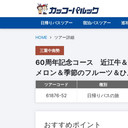
日帰りバスツアー
宿泊バスツアー
巡
HOME
ツアー詳細
三重中南勢
60周年記念コース 近江牛
メロン＆季節のフルーツ＆ひ
ツアーコード
種別
61876-52
日帰りバスの旅
おすすめポイント