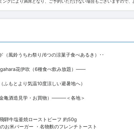
ミングにより満席となり、ご予約いただけない場合もございますので、
（風鈴うちわ祭り/6つの涼菓子食べあるき）･･
igahara花伊吹（6種食べ飲み放題）――
（ふもとより気温10度涼しい避暑地へ）
金亀酒造見学・お買物）―――＜各地＞
飛騨牛塩釜焼ローストビーフ 約50g
煮のお米バーガー ・名物麩のフレンチトースト