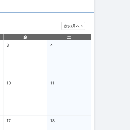
次の月へ
金
土
3
4
10
11
17
18