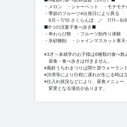
・メロン ・シャーベット ・モチモチ
・季節のフルーツ※出発日により異る
6月～7/10 さくらんぼ ／ 7/11～8
■6つの涼菓子食べ歩き■
・串わらび餅 ・フルーツ飴作り体験
・氷砂糖飴 ・シャインマスカット寒天
※3才～未就学のお子様は6種類の食べ飲
昼食・食べ歩きは付きません。
※風鈴うちわまつりは関ケ原ウォーラン
※渋滞等により行程に遅れが生じる時は
※仕入れ状況などにより、昼食メニュー
変更となる場合があります。