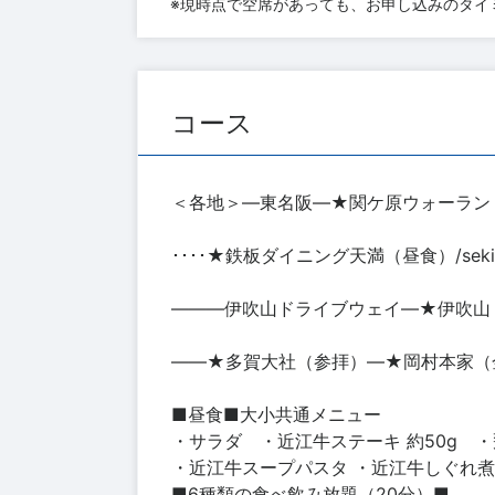
※現時点で空席があっても、お申し込みのタイ
コース
＜各地＞―東名阪―★関ケ原ウォーランド
････★鉄板ダイニング天満（昼食）/sek
―――伊吹山ドライブウェイ―★伊吹山
――★多賀大社（参拝）―★岡村本家（
■昼食■大小共通メニュー
・サラダ ・近江牛ステーキ 約50g ・
・近江牛スープパスタ ・近江牛しぐれ
■6種類の食べ飲み放題（20分）■