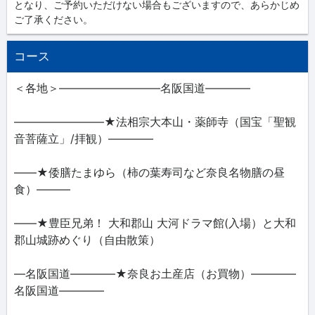
となり、ご予約いただけない場合もございますので、あらかじめ
ご了承ください。
コース
＜各地＞―――――――――名阪国道――――
――――――――★法相宗大本山・薬師寺（国宝「聖観
音菩薩立」/拝観）――――
――★倭膳たまゆら（柿の葉寿司など奈良名物膳の昼
食）―――
――★豊臣兄弟！ 大和郡山 大河ドラマ館(入場）と大和
郡山城跡めぐり（自由散策）
―名阪国道――――★奈良お土産店（お買物）――――
名阪国道――――