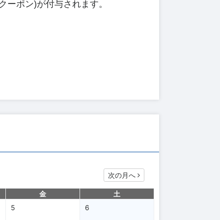
子クーポン)が付与されます。
次の月へ
金
土
5
6