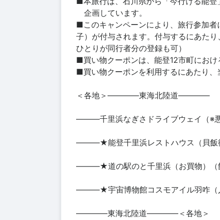
■本旅行は、石川県から「今行ける能登
企画しています。
■このキャンペーンにより、旅行参加者に
子）が付与されます。付与するにあたり
ひとりが同行者分の登録も可）
■買い物クーポンは、能登12市町にお
■買い物クーポンを利用するにあたり、
＜各地＞――――東海北陸道――――
―――千里浜なぎさドライブウェイ（※
―――★能登千里浜レストハウス（貝飯御
―――★道の駅のと千里浜（お買物）（
―――★宇宙博物館コスモアイル羽咋（入
――――東海北陸道――――＜各地＞