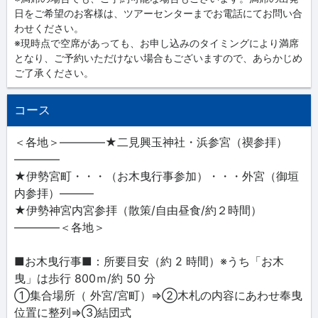
日をご希望のお客様は、ツアーセンターまでお電話にてお問い合
わせください。
※現時点で空席があっても、お申し込みのタイミングにより満席
となり、ご予約いただけない場合もございますので、あらかじめ
ご了承ください。
コース
＜各地＞――――★二見興玉神社・浜参宮（禊参拝）
――――
★伊勢宮町・・・（お木曳行事参加）・・・外宮（御垣
内参拝）―――
★伊勢神宮内宮参拝（散策/自由昼食/約２時間）
――――＜各地＞
■お木曳行事■：所要目安（約 2 時間）※うち「お木
曳」は歩行 800ｍ/約 50 分
①集合場所（ 外宮/宮町）⇒②木札の内容にあわせ奉曳
位置に整列⇒③結団式