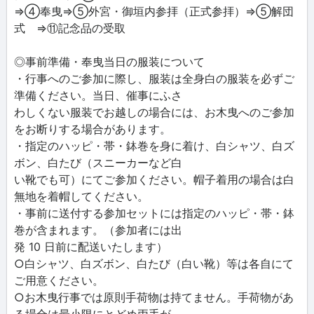
⇒④奉曳⇒⑤外宮・御垣内参拝（正式参拝）⇒⑤解団
式 ⇒⑪記念品の受取
◎事前準備・奉曳当日の服装について
・行事へのご参加に際し、服装は全身白の服装を必ずご
準備ください。当日、催事にふさ
わしくない服装でお越しの場合には、お木曳へのご参加
をお断りする場合があります。
・指定のハッピ・帯・鉢巻を身に着け、白シャツ、白ズ
ボン、白たび（スニーカーなど白
い靴でも可）にてご参加ください。帽子着用の場合は白
無地を着帽してください。
・事前に送付する参加セットには指定のハッピ・帯・鉢
巻が含まれます。（参加者には出
発 10 日前に配送いたします）
○白シャツ、白ズボン、白たび（白い靴）等は各自にて
ご用意ください。
○お木曳行事では原則手荷物は持てません。手荷物があ
る場合は最小限にとどめ両手が