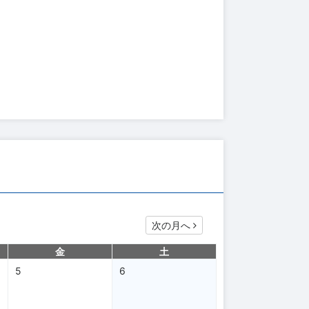
次の月へ
金
土
5
6