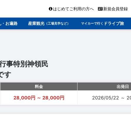
はじめてご利用の方へ
新規会員登録
礼・お遍路
産業観光
ドライブ旅
（工場見学など）
マイカーで行く
曳行事特別神領民
です
料金
出発日
28,000円 ～ 28,000円
2026/05/22 ～ 2