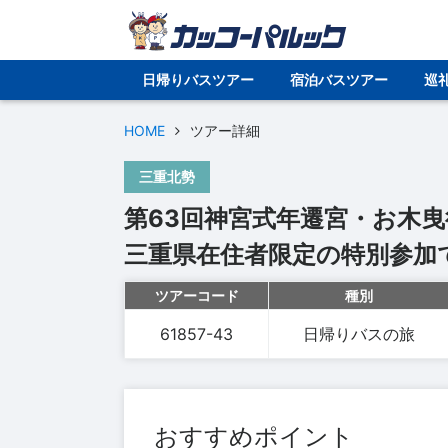
日帰りバスツアー
宿泊バスツアー
巡
HOME
ツアー詳細
三重北勢
第63回神宮式年遷宮・お木
三重県在住者限定の特別参加
ツアーコード
種別
61857-43
日帰りバスの旅
おすすめポイント