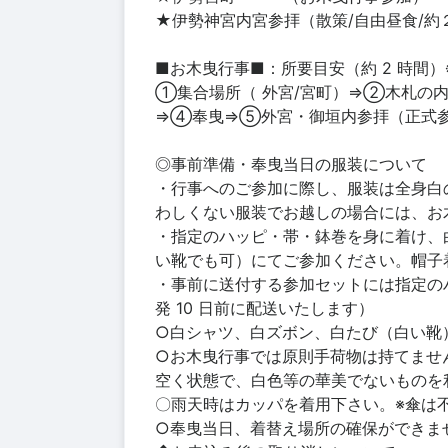
★伊勢神宮内宮参拝（散策/自由昼食/約
■お木曳行事■：所要目安（約 2 時間）※
①集合場所（ 外宮/宮町）⇒②木札の
⇒④奉曳⇒⑤外宮・御垣内参拝（正式
◎事前準備・奉曳当日の服装について
・行事へのご参加に際し、服装は全身白
わしくない服装でお越しの場合には、お
・指定のハッピ・帯・鉢巻を身に着け、
い靴でも可）にてご参加ください。帽子
・事前に送付する参加セットには指定の
発 10 日前に配送いたします）
○白シャツ、白ズボン、白たび（白い靴
○お木曳行事では原則手荷物は持てませ
空く状態で、白色等の華美でないものを
〇雨天時はカッパを着用下さい。※傘は
○奉曳当日、着替え場所の確保ができま