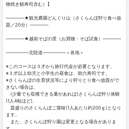
物焼き鯖寿司含む）】
――――★観光農園どんぐり山（さくらんぼ狩り食べ放
題／20分）――――
――――★越前そばの里（お買物・そば試食）――――
―――――北陸道―――――＜各地＞
※このコースは３才から旅行代金が必要となります。
※３才以上幼児と小学生の昼食は、助六寿司です。
※さくらんぼの生育状況等により狩りとり食べ放題がで
きない場合は、
(少量でも収穫できる量があれば)さくらんぼ狩り体験
(1人4粒ほど)、
皿盛りのさくらんぼご賞味(1人あたり約200ｇ)となり
ます。
また、さくらんぼ狩り園は変更となる場合がありま
す。