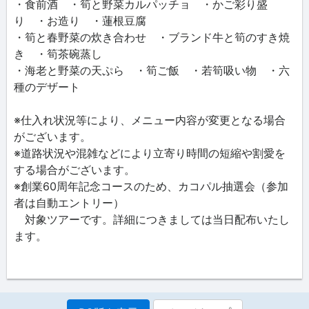
・食前酒 ・筍と野菜カルパッチョ ・かご彩り盛
り ・お造り ・蓮根豆腐
・筍と春野菜の炊き合わせ ・ブランド牛と筍のすき焼
き ・筍茶碗蒸し
・海老と野菜の天ぷら ・筍ご飯 ・若筍吸い物 ・六
種のデザート
※仕入れ状況等により、メニュー内容が変更となる場合
がございます。
※道路状況や混雑などにより立寄り時間の短縮や割愛を
する場合がございます。
※創業60周年記念コースのため、カコパル抽選会（参加
者は自動エントリー）
対象ツアーです。詳細につきましては当日配布いたし
ます。