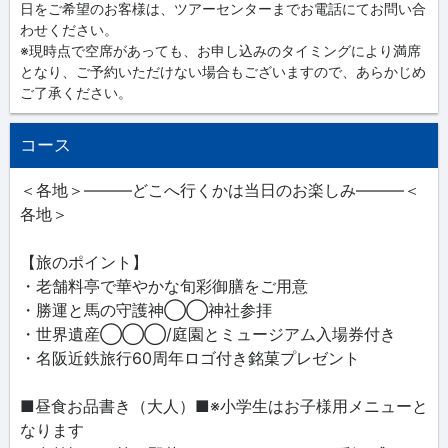
日をご希望のお客様は、ツアーセンターまでお電話にてお問い合
わせください。
※現時点で空席があっても、お申し込みのタイミングにより満席
となり、ご予約いただけない場合もございますので、あらかじめ
ご了承ください。
コース
＜各地＞―――どこへ行くかは当日のお楽しみ―――＜
各地＞
【旅のポイント】
・老舗料亭で華やかな旬彩御膳をご用意
・勝運と馬の守護神◯◯神社参拝
・世界遺産◯◯◯/庭園とミュージアム入場券付き
・名阪近鉄旅行60周年ロゴ付き銘菓プレゼント
■昼食お品書き（大人）■※小学生はお子様用メニューと
なります